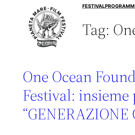
Vai
FESTIVAL
PROGRAMM
al
Tag:
One
contenuto
One Ocean Founda
Festival: insieme 
“GENERAZIONE 