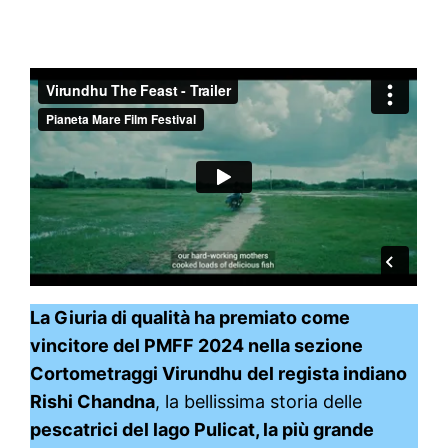
La Giuria di qualità ha premiato come
vincitore del PMFF 2024 nella sezione
Cortometraggi Virundhu
del regista indiano
Rishi Chandna
, la bellissima storia delle
pescatrici del lago Pulicat, la più grande