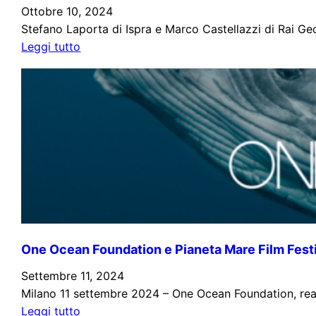
Napoli
Ottobre 10, 2024
al
Stefano Laporta di Ispra e Marco Castellazzi di Rai Geo
:
Pianeta
Leggi tutto
Cinema
Mare
e
Film
Mare
Festival
–
Alessia
Zecchini
la
donna
più
‘profonda’
del
One Ocean Foundation e Pianeta Mare Film Fest
mondo
tra
Settembre 11, 2024
i
Milano 11 settembre 2024 – One Ocean Foundation, realtà 
:
vincitori
Leggi tutto