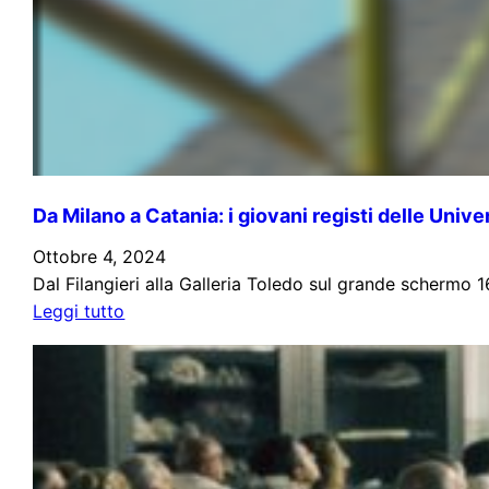
Da Milano a Catania: i giovani registi delle Unive
Ottobre 4, 2024
Dal Filangieri alla Galleria Toledo sul grande schermo 
:
Leggi tutto
Da
Milano
a
Catania:
i
giovani