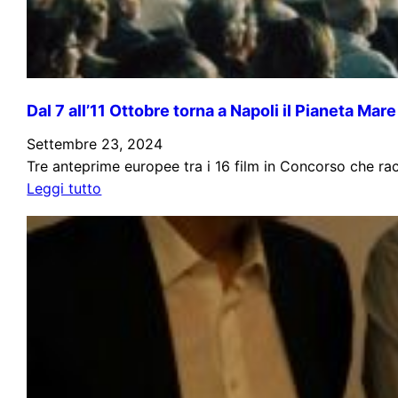
registi
delle
Università
italiane
lunedì
Dal 7 all’11 Ottobre torna a Napoli il Pianeta Mare
aprono
a
Settembre 23, 2024
Napoli
Tre anteprime europee tra i 16 film in Concorso che ra
:
la
Leggi tutto
Dal
terza
7
edizione
all’11
delPianeta
Ottobre
Mare
torna
Film
a
Festival
Napoli
il
Pianeta