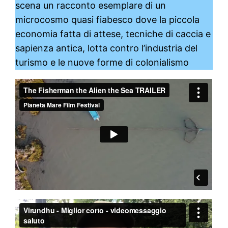
scena un racconto esemplare di un
microcosmo quasi fiabesco dove la piccola
economia fatta di attese, tecniche di caccia e
sapienza antica, lotta contro l’industria del
turismo e le nuove forme di colonialismo