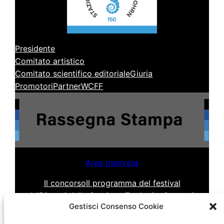
Presidente
Comitato artistico
Comitato scientifico editoriale
Giuria
Promotori
Partner
WCFF
Area riservata
Il concorso
Il programma del festival
I 150 anni della Stazione Zoologica
Contatti
Gestisci Consenso Cookie