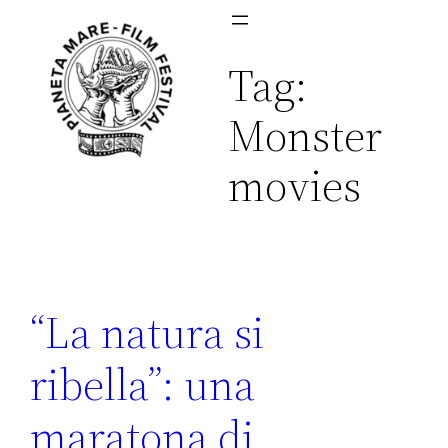
Vai
al
Tag:
contenuto
Monster
movies
“La natura si
ribella”: una
maratona di