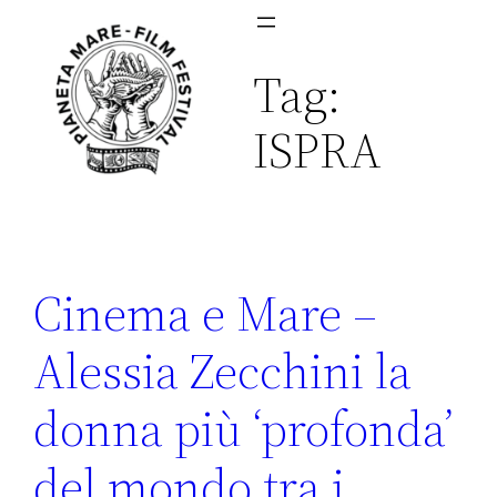
Vai
al
Tag:
contenuto
ISPRA
Cinema e Mare –
Alessia Zecchini la
donna più ‘profonda’
del mondo tra i