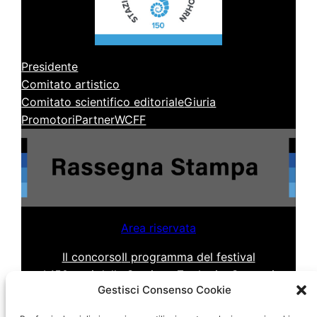
Presidente
Comitato artistico
Comitato scientifico editoriale
Giuria
Promotori
Partner
WCFF
Area riservata
Il concorso
Il programma del festival
I 150 anni della Stazione Zoologica
Contatti
Gestisci Consenso Cookie