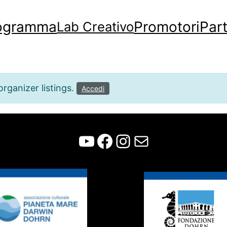
ogramma
Promotori
Par
Lab Creativo
rganizer listings.
Accedi
WCFF
Facebook
Instagram
Contatti