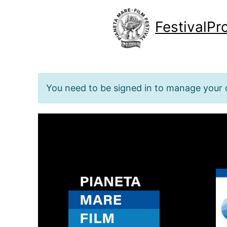
Vai
Festival
Pr
al
contenuto
You need to be signed in to manage your o