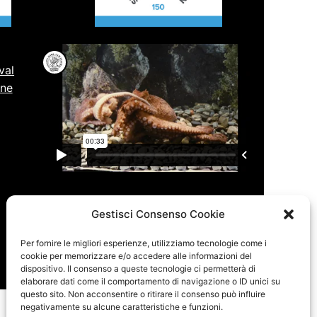
val
one
Saluti dai polpi in amore, tornate a
trovarci!
Gestisci Consenso Cookie
Copyright 2022 Associazione Culturale Pianeta
Per fornire le migliori esperienze, utilizziamo tecnologie come i
Mare Darwin-Dohrn | C.F.95310690631
cookie per memorizzare e/o accedere alle informazioni del
dispositivo. Il consenso a queste tecnologie ci permetterà di
Accesso
Webmail
elaborare dati come il comportamento di navigazione o ID unici su
questo sito. Non acconsentire o ritirare il consenso può influire
negativamente su alcune caratteristiche e funzioni.