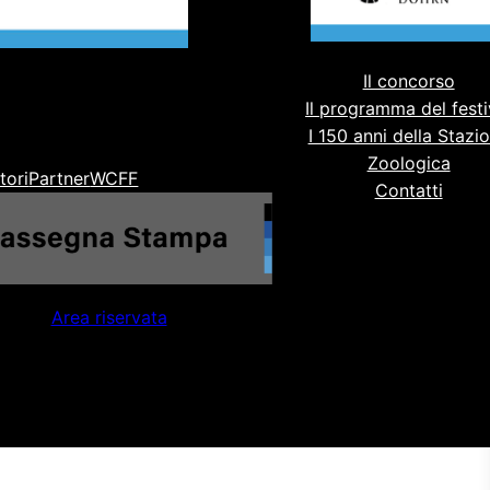
Il concorso
Il programma del festi
I 150 anni della Stazi
Zoologica
tori
Partner
WCFF
Contatti
Area riservata