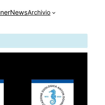
tner
News
Archivio