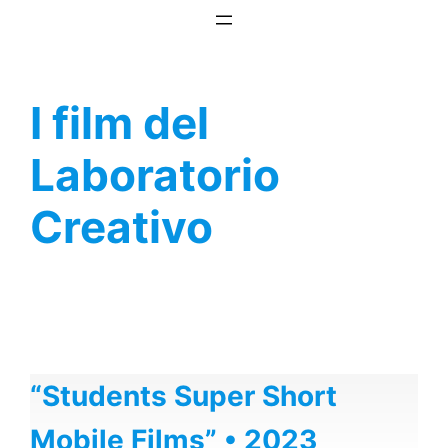
Vai
al
contenuto
I film del
Laboratorio
Creativo
“Students Super Short
Mobile Films” • 2023