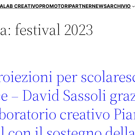
A
LAB CREATIVO
PROMOTORI
PARTNER
NEWS
ARCHIVIO
ia:
festival 2023
roiezioni per scolares
 – David Sassoli graz
boratorio creativo Pi
 con il sostegno dell