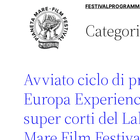
Vai
FESTIVAL
PROGRAMM
al
Categor
contenuto
Avviato ciclo di p
Europa Experience
super corti del La
Mare Film Festival