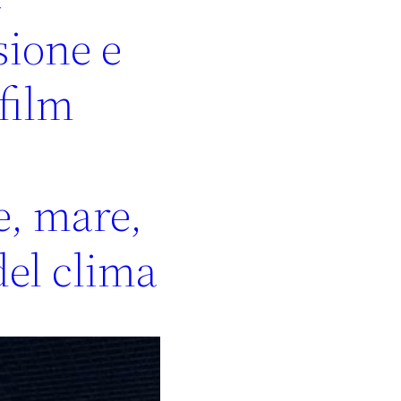
sione e
 film
e, mare,
del clima