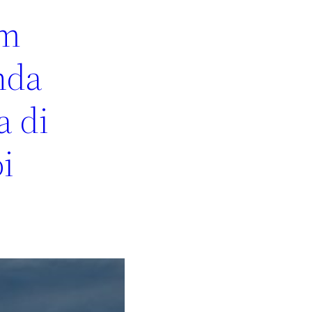
lm
nda
a di
i