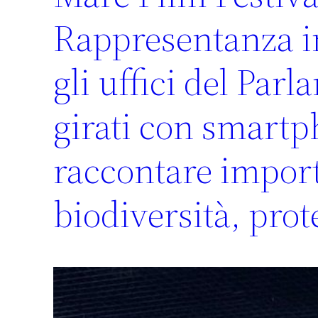
Rappresentanza in
gli uffici del Par
girati con smartp
raccontare import
biodiversità, prot