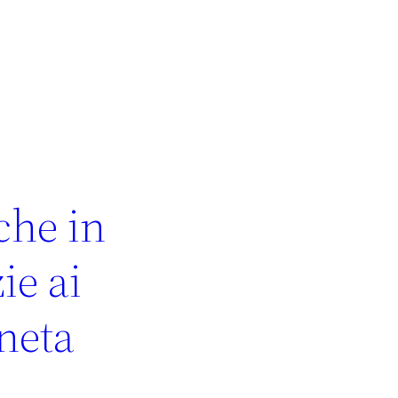
che in
ie ai
aneta
a