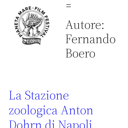
Vai
al
Autore:
contenuto
Fernando
Boero
La Stazione
zoologica Anton
Dohrn di Napoli