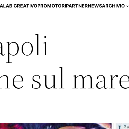
A
LAB CREATIVO
PROMOTORI
PARTNER
NEWS
ARCHIVIO
poli
one sul mar