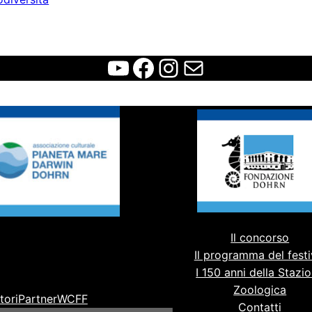
WCFF
Facebook
Instagram
Contatti
Il concorso
Il programma del festi
I 150 anni della Stazi
Zoologica
tori
Partner
WCFF
Contatti