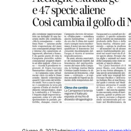
Giugno 9, 2022
admin
notizie
, 
rassegna stampa
bi